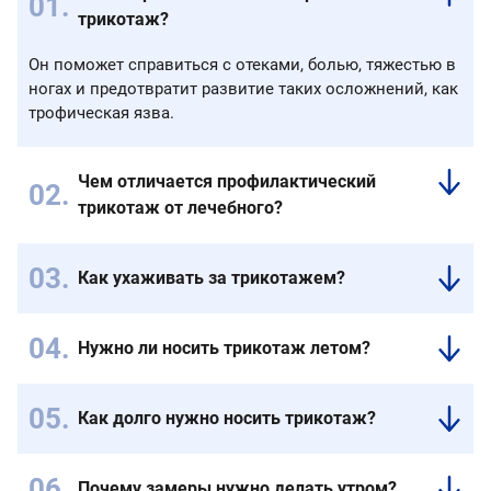
трикотаж?
Он поможет справиться с отеками, болью, тяжестью в
ногах и предотвратит развитие таких осложнений, как
трофическая язва.
Чем отличается профилактический
трикотаж от лечебного?
Они
отличаются
Как ухаживать за трикотажем?
классом
Его
компрессии.
нужно
Профилактический
Нужно ли носить трикотаж летом?
стирать
трикотаж
Да,
вручную
можно
носить
каждый
купить
Как долго нужно носить трикотаж?
трикотаж
день
без
Носить
нужно
в
рецепта,
его
круглый
теплой
а
Почему замеры нужно делать утром?