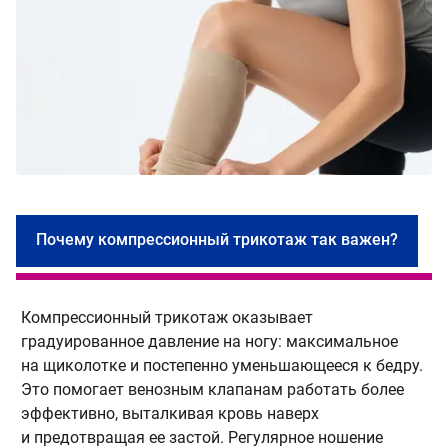
Почему компрессионный трикотаж так важен?
Компрессионный трикотаж оказывает
М
градуированное давление на ногу: максимальное
м
на щиколотке и постепенно уменьшающееся к бедру.
о
Это помогает венозным клапанам работать более
и
эффективно, выталкивая кровь наверх
м
и предотвращая ее застой. Регулярное ношение
г