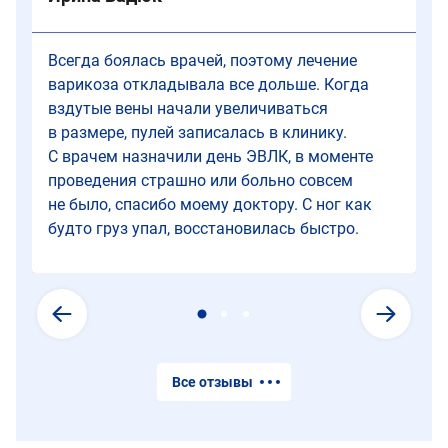
часть
первые
кровообращение.
в
комплексной
признаки
течение
терапии,
заболевания.
всего
Всегда боялась врачей, поэтому лечение
но
Он
дня.
варикоза откладывала все дольше. Когда
он
также
вздутые вены начали увеличиваться
не
показан
в размере, пулей записалась в клинику.
заменяет
для
С врачем назначили день ЭВЛК, в моменте
лечение
профилактики
проведения страшно или больно совсем
варикозного
при
не было, спасибо моему доктору. С ног как
расширения
наследственной
будто груз упал, восстановилась быстро.
вен.
предрасположенности.
Все отзывы