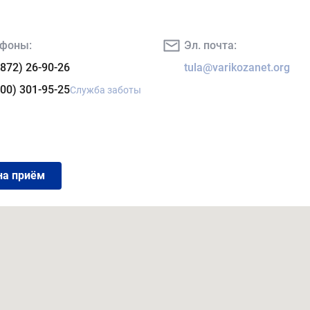
фоны:
Эл. почта:
4872) 26-90-26
tula@varikozanet.org
800) 301-95-25
Служба заботы
на приём