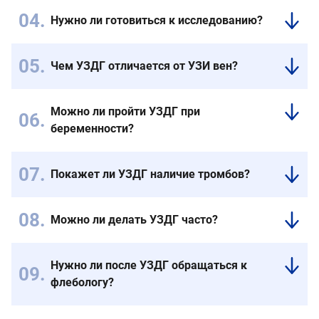
зависит
боль
Нужно ли готовиться к исследованию?
от
в
Подготовка
выраженности
ноге,
не
изменений.
сильная
Чем УЗДГ отличается от УЗИ вен?
требуется.
отечность,
УЗДГ
Достаточно
покраснение
показывает
принять
кожи
Можно ли пройти УЗДГ при
не
душ
или
беременности?
только
и
внезапное
структуру
Да,
надеть
появление
вен,
метод
свободную
выраженной
Покажет ли УЗДГ наличие тромбов?
но
абсолютно
одежду.
тяжести.
Да.
и
безопасен
Доплерография
направление,
для
Можно ли делать УЗДГ часто?
позволяет
скорость
будущей
Да,
выявить
и
мамы
метод
тромбы,
качество
и
Нужно ли после УЗДГ обращаться к
безопасен
определить
кровотока.
ребенка.
флебологу?
и
их
подходит
Да,
локализацию
для
особенно
и