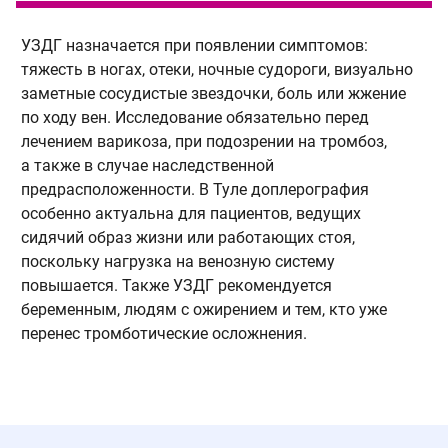
УЗДГ назначается при появлении симптомов:
У
тяжесть в ногах, отеки, ночные судороги, визуально
д
заметные сосудистые звездочки, боль или жжение
к
по ходу вен. Исследование обязательно перед
п
лечением варикоза, при подозрении на тромбоз,
р
а также в случае наследственной
н
предрасположенности. В Туле доплерография
к
особенно актуальна для пациентов, ведущих
в
сидячий образ жизни или работающих стоя,
о
поскольку нагрузка на венозную систему
и
повышается. Также УЗДГ рекомендуется
н
беременным, людям с ожирением и тем, кто уже
к
перенес тромботические осложнения.
в
Н
д
т