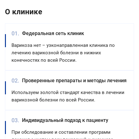
регулярного
если
степень
О клинике
контроля
выявлены
нарушения
состояния
признаки
кровотока.
вен.
варикоза
или
Федеральная сеть клиник
нарушения
Варикоза нет – узконаправленная клиника по
кровотока.
Флеболог
лечению варикозной болезни в нижних
назначит
конечностях по всей России.
лечение.
Проверенные препараты и методы лечения
Используем золотой стандарт качества в лечении
варикозной болезни по всей России.
Индивидуальный подход к пациенту
При обследование и составлении программ