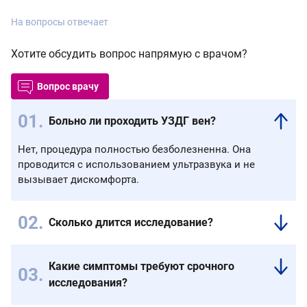
На вопросы отвечает
Хотите обсудить вопрос напрямую с врачом?
Вопрос врачу
Больно ли проходить УЗДГ вен?
Нет, процедура полностью безболезненна. Она
проводится с использованием ультразвука и не
вызывает дискомфорта.
Сколько длится исследование?
Обычно
15–
Какие симптомы требуют срочного
20
исследования?
минут.
Время
Резкая