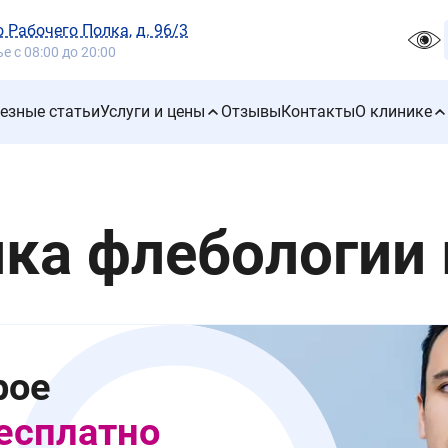
го Рабочего Полка, д. 96/3
 с 08:00 до 20:00
езные статьи
Услуги и цены
Отзывы
Контакты
О клинике
ка флебологии 
рое
есплатно