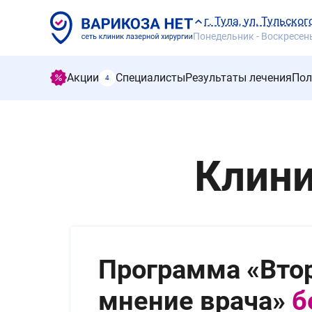
г. Тула, ул. Тульско
Понедельник - Воскресенье
Акции
Специалисты
Результаты лечения
Пол
4
Клини
Программа «Вто
мнение врача»
б