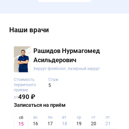
Наши врачи
Рашидов Нурмагомед
Асильдерович
Хирург-флеболог, лазерный хирург
Стоимость
Стаж
первичного
5
приема
490 ₽
от
Записаться на приём
вс
пн
вт
ср
чт
пт
сб
сб
16
17
18
19
20
21
22
15