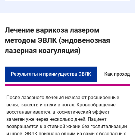
Лечение варикоза лазером
методом ЭВЛК (эндовенозная
лазерная коагуляция)
Результаты и преимущества ЭВЛК
Как проходи
После лазерного лечения исчезают расширенные
П
вены, тяжесть и отёки в ногах. Кровообращение
и
восстанавливается, а косметический эффект
п
заметен уже через несколько дней. Пациент
м
возвращается к активной жизни без госпитализации
с
и швов. ЭВЛК признана одним из самых безопасных
к