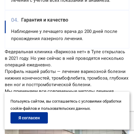
лечения с учетом всех показаний и анамнеза.
Гарантия и качество
Наблюдение у лечащего врача до 200 дней после
прохождения лазерного лечения.
Федеральная клиника «Варикоза нет» в Туле открылась
в 2021 году. Но уже сейчас в ней проводятся несколько
операций ежедневно.
Профиль нашей работы — лечение варикозной болезни
нижних конечностей, тромбофлебита, тромбоза, глубоких
вен ног и посттромботической болезни.
Мы применяем все современные методы лечения
варикоза. В нашем арсенале лазерного лечения
Пользуясь сайтом, вы соглашаетесь с условиями обработки
варикоза (ЭВЛК), удаление венозной сетки и сосудистых
cookie-файлов и пользовательских данных.
звездочек (склеротерапия), лечение трофических язв,
подбор компрессионного трикотажа и другие
Я согласен
медицинские услуги.