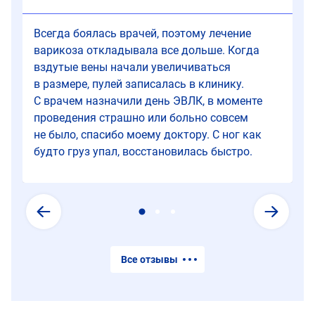
исчезают.
а
после
Всегда боялась врачей, поэтому лечение
процедуры
варикоза откладывала все дольше. Когда
может
вздутые вены начали увеличиваться
сразу
в размере, пулей записалась в клинику.
идти
С врачем назначили день ЭВЛК, в моменте
домой.
проведения страшно или больно совсем
не было, спасибо моему доктору. С ног как
будто груз упал, восстановилась быстро.
Все отзывы