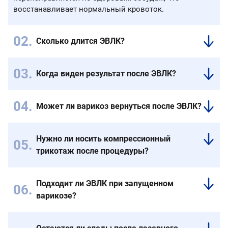
восстанавливает нормальный кровоток.
Сколько длится ЭВЛК?
Средняя
продолжительность
Когда виден результат после ЭВЛК?
процедуры
Косметический
—
эффект
30–
Может ли варикоз вернуться после ЭВЛК?
заметен
40
Риск
уже
минут.
рецидива
через
Время
Нужно ли носить компрессионный
минимален.
несколько
зависит
трикотаж после процедуры?
При
дней,
от
соблюдении
Да,
а
протяжённости
рекомендаций
компрессионный
полное
вены
Подходит ли ЭВЛК при запущенном
врача
трикотаж
восстановление
и
варикозе?
и
помогает
венозного
степени
профилактике
улучшить
Да,
кровотока
варикозного
варикоз
кровообращение
метод
наступает
поражения.