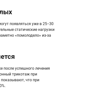
илых
могут появляться уже в 25−30
тельные статические нагрузки
заметно «помолодело» из-за
нется
же после успешного лечения
онный трикотаж при
я показывают, что при
0%.