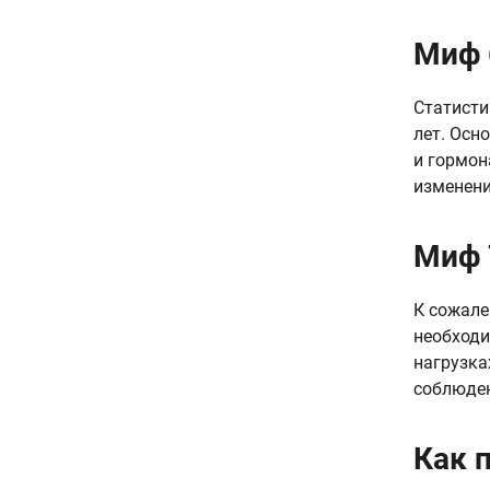
Миф 
Статисти
лет. Осн
и гормон
изменени
Миф 
К сожале
необходи
нагрузка
соблюден
Как 