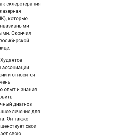
как склеротерапия
 лазерная
К), которые
инвазивными
ыми. Окончил
овосибирской
ице.
 Худаятов
м ассоциации
ии и относится
очень
го опыт и знания
овить
чный диагноз
чшее лечение для
та. Он также
ршенствует свои
ает свою