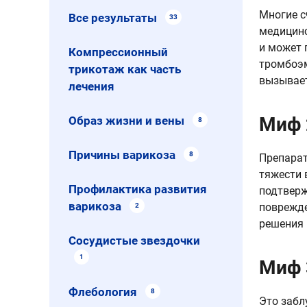
Многие с
Все результаты
33
медицинс
и может 
Компрессионный
тромбоэм
трикотаж как часть
вызывает
лечения
Миф 
Образ жизни и вены
8
Причины варикоза
8
Препарат
тяжести 
Профилактика развития
подтверж
варикоза
поврежде
2
решения 
Сосудистые звездочки
1
Миф 
Флебология
8
Это забл