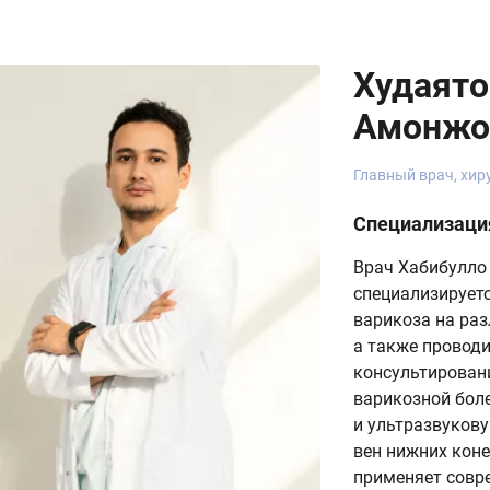
Худаято
Амонжо
Главный врач, хир
Специализаци
Врач Хабибулло
специализируетс
варикоза на раз
а также провод
консультирован
варикозной бол
и ультразвуков
вен нижних коне
применяет совр