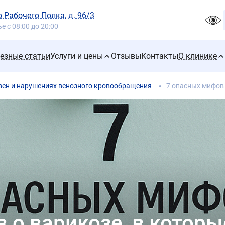
го Рабочего Полка, д. 96/3
 с 08:00 до 20:00
езные статьи
Услуги и цены
Отзывы
Контакты
О клинике
 вен и нарушениях венозного кровообращения
7 опасных мифов 
 о варикозе, в которы