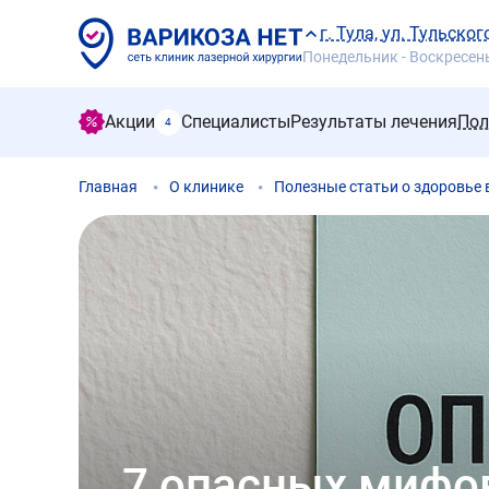
г. Тула, ул. Тульско
Понедельник - Воскресенье
Акции
Специалисты
Результаты лечения
Пол
4
Главная
О клинике
Полезные статьи о здоровье
7 опасных мифов