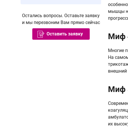
особенно
мышцы но
Остались вопросы. Оставьте заявку
прогресс
и мы перезвоним Вам прямо сейчас
Оставить заявку
Миф 
Многие п
На самом
трикотаж
внешний 
Миф 
Современ
коагуляц
амбулато
их высок