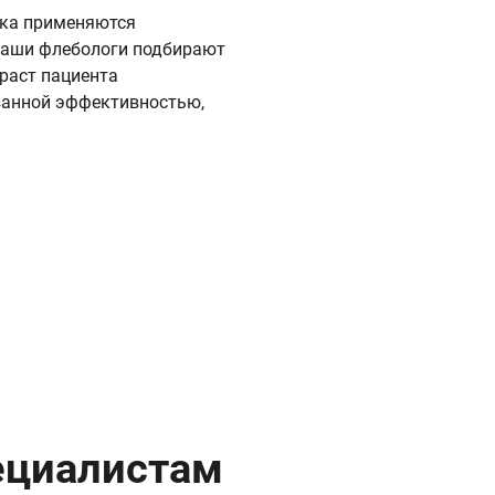
лка применяются
 Наши флебологи подбирают
раст пациента
занной эффективностью,
ециалистам