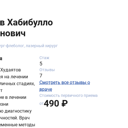
в Хабибулло
нович
ург-флеболог, лазерный хирург
я
Стаж
5
 Худаятов
Отзывы
7
я на лечении
Смотреть все отзывы о
личных стадиях,
враче
ит
Стоимость первичного приема
ие в лечении
490 ₽
от
езни
ую диагностику
чностей. Врач
еменные методы