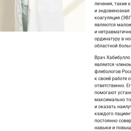
лечения, такие 
и эндовенозная
коагуляция (ЭВЛ
являются мало
и нетравматичн
ординатуру в н
областной больн
Врач Хабибулло
является члено
флебологов Росс
к своей работе 
ответственно. Е
помогают устан
максимально то
и оказать наилу
каждого пациен
постоянно сове
навыки и повыш