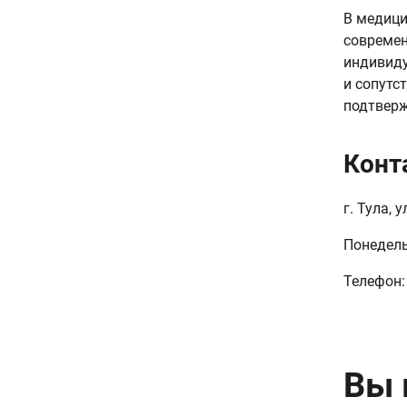
В медици
современ
индивиду
и сопутс
подтверж
Конт
г. Тула, 
Понедель
Телефон: 
Вы 