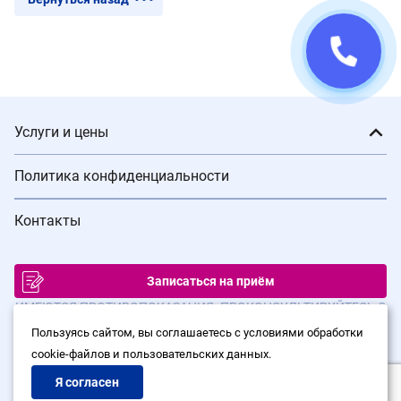
Услуги и цены
Политика конфиденциальности
Контакты
Записаться на приём
ИМЕЮТСЯ ПРОТИВОПОКАЗАНИЯ. ПРОКОНСУЛЬТИРУЙТЕСЬ С
ВРАЧОМ
Пользуясь сайтом, вы соглашаетесь с условиями обработки
cookie-файлов и пользовательских данных.
© Сеть клиник лазерной хирургии «Варикоза нет», 2026
Политика конфиденциальности
Я согласен