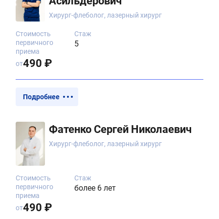
Асильдерович
Хирург-флеболог, лазерный хирург
Стоимость
Стаж
первичного
5
приема
490 ₽
от
Подробнее
Фатенко Сергей Николаевич
Хирург-флеболог, лазерный хирург
Стоимость
Стаж
первичного
более 6 лет
приема
490 ₽
от