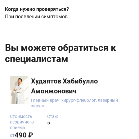
Когда нужно проверяться?
При появлении симптомов.
Вы можете обратиться к
специалистам
Худаятов Хабибулло
Амонжонович
Главный врач, хирург-флеболог, лазерный
хирург
Стоимость
Стаж
первичного
5
приема
490 ₽
от