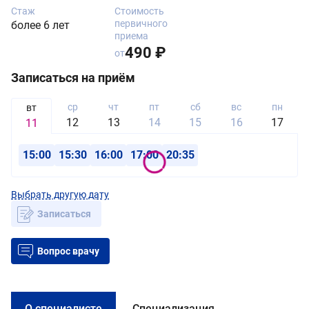
Стаж
Стоимость
первичного
более 6 лет
приема
490 ₽
от
Записаться на приём
ср
чт
пт
сб
вс
пн
вт
12
13
14
15
16
17
11
15:00
15:30
16:00
17:00
20:35
Выбрать другую дату
Записаться
Вопрос врачу
О специалисте
Специализация